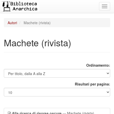
Toggl
navig
Autori
Machete (rivista)
Machete (rivista)
Ordinamento:
Risultati per pagina:
Alla ricerca di risorse oscure
— Machete (rivista)