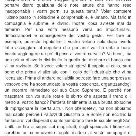
portarvi dietro qualcuna delle note iatture che hanno reso
insopportabili i vostri giorni su questa terra? Voler compiere
l’ultimo passo in solitudine è comprensibile, è umano. Ma farlo in
compagnia è sublime, è divino. Inoltre, cosa avreste mai da
temere? Per una volta nessuno verrà ad importunarvi,
rinfacciandovi le conseguenze del vostro gesto. Per fare un
esempio, potreste inghiottire il vostro veleno solo dopo averlo
fatto assaggiare al deputato che per anni ve l’ha data a bere.
Volete aggiungere un po’ di peso al vostro cervello? Va bene, ma
non prima di averlo distribuito in quello del direttore di banca che
vi ha rovinato. Se invece volete stringervi il cappio al collo, sarà
bene che prima vi alleniate con il collo dell’industriale che vi ha
licenziato. Prima di andare nell’aldilà potreste fare una sorpresa al
vescovo che ha scomunicato la vostra coscienza, organizzandogli
un incontro immediato col suo Capo Supremo. E perché non
trascinare con voi sulle rotaie lo sbirro che aspetta il treno o il
metro al vostro fianco? Perderà finalmente la sua brutta abitudine
di imprigionare la libertà altrui. Non offendetevi, ma non abbiamo
mai capito perché i Palazzi di Giustizia o le Borse non eccitino la
fantasia di voi disperati quanto sembrano fare le scuole negli Stati
Uniti: un tiro a segno sui magistrati, sugli speculatori finanziari,
sarebbe un commovente regalo d’addio ai vostri compagni di