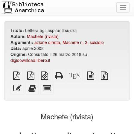
Toggl
navig
Titolo:
Lettera agli aspiranti suicidi
Autore:
Machete (rivista)
Argomenti:
azione diretta
,
Machete n. 2
,
suicidio
Data:
aprile 2008
Origine:
Consultato il 26 marzo 2018 su
digidownload.libero.it
PDF
PDF
EPUB
HTML
Sorgenti
sorgente
File
semplice
impaginato
(per
completo
XeLaTeX
in
sorgenti
su
dispositivi
(per
testo
con
Modifica
Aggiungi
Seleziona
A4
portatili)
la
semplice
allegati
questo
questo
singole
stampa)
testo
testo
parti
all'impaginatore
per
l'impaginatore
Machete (rivista)