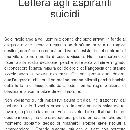
Lettera agli aspiranti
suicidi
Se ci rivolgiamo a voi, uomini e donne che siete arrivati in fondo al
disgusto e che niente e nessuno potrà più sottrarre a un tragico
destino, non è per ricordarvi un dovere inesistente nei confronti di
una vita che non merita di essere vissuta. Non mancheremo di
rispetto alla vostra decisione, perché voi e solo voi siete in grado
di conoscere l’esatta misura del dolore e dell’angoscia che stanno
avvelenando la vostra esistenza. Chi non prova quel dolore,
quell’angoscia, chi non li ha mai nemmeno sfiorati perché baciato
dalla fortuna o rincoglionito dalla fede, non ha ragione alcuna di
biasimare la vostra fatale determinazione.
Non vogliamo quindi impartirvi alcuna predica, né trattenervi dal
mettere in atto il vostro proposito. Intendiamo solo chiedervi un
favore, un piccolo favore per voi che avete deciso di abbandonare
questo mondo, ma che darebbe una gioia enorme a noi che per il
momento abbiamo deciso di rimanerci. Poiché siete risoluti a
intraprendere il Grande Viaggio, già che ci siete non potreste