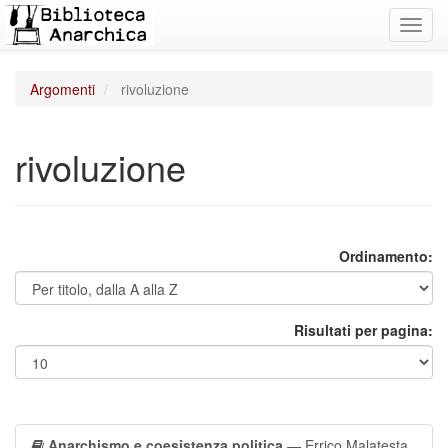
Toggl
navig
Argomenti
rivoluzione
rivoluzione
Ordinamento:
Risultati per pagina:
Anarchismo e coesistenza politica
— Errico Malatesta