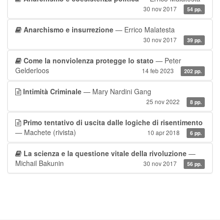
30 nov 2017
54 pp.
Anarchismo e insurrezione
— Errico Malatesta
30 nov 2017
39 pp.
Come la nonviolenza protegge lo stato
— Peter
Gelderloos
14 feb 2023
202 pp.
Intimità Criminale
— Mary Nardini Gang
25 nov 2022
8 pp.
Primo tentativo di uscita dalle logiche di risentimento
— Machete (rivista)
10 apr 2018
6 pp.
La scienza e la questione vitale della rivoluzione
—
Michail Bakunin
30 nov 2017
56 pp.