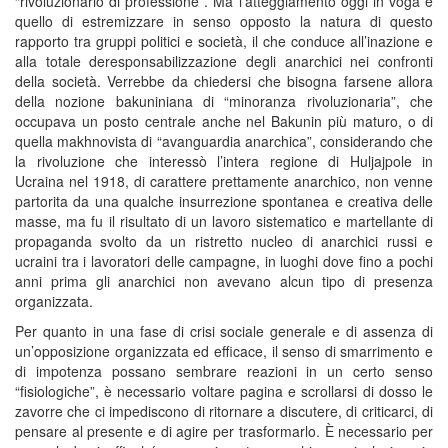
“rivoluzionario di professione”. Ma l’atteggiamento oggi in voga è
quello di estremizzare in senso opposto la natura di questo
rapporto tra gruppi politici e società, il che conduce all’inazione e
alla totale deresponsabilizzazione degli anarchici nei confronti
della società. Verrebbe da chiedersi che bisogna farsene allora
della nozione bakuniniana di “minoranza rivoluzionaria”, che
occupava un posto centrale anche nel Bakunin più maturo, o di
quella makhnovista di “avanguardia anarchica”, considerando che
la rivoluzione che interessò l’intera regione di Huljajpole in
Ucraina nel 1918, di carattere prettamente anarchico, non venne
partorita da una qualche insurrezione spontanea e creativa delle
masse, ma fu il risultato di un lavoro sistematico e martellante di
propaganda svolto da un ristretto nucleo di anarchici russi e
ucraini tra i lavoratori delle campagne, in luoghi dove fino a pochi
anni prima gli anarchici non avevano alcun tipo di presenza
organizzata.
Per quanto in una fase di crisi sociale generale e di assenza di
un’opposizione organizzata ed efficace, il senso di smarrimento e
di impotenza possano sembrare reazioni in un certo senso
“fisiologiche”, è necessario voltare pagina e scrollarsi di dosso le
zavorre che ci impediscono di ritornare a discutere, di criticarci, di
pensare al presente e di agire per trasformarlo. È necessario per