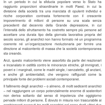
In un periodo in cui la sfiducia popolare verso lo Stato ha
raggiunto proporzioni straordinarie in molti Paesi; in cui la
divisione della società tra una manciata di opulenti individui e
ricche corporation contrasta fortemente con il crescente
impoverimento di milioni di persone su una scala senza
precedenti dal decennio della Grande depressione, in cui
l’intensità dello sfruttamento ha costretto sempre più persone ad
accettare una durata tipo della giornata lavorativa propria del
secolo scorso, gli anarchici non hanno formato né un programma
coerente né un’organizzazione rivoluzionaria per fornire una
direzione al malcontento di massa che la società contemporanea
sta creando.
Anzi, questo malcontento viene assorbito da parte dei reazionari
e incanalato in ostilità contro le minoranze etniche, gli immigrati, i
poveri e i marginali, come le madri single, i senzatetto, gli anziani,
e anche gli ambientalisti, che vengono raffigurati come la
principale fonte dei problemi sociali contemporanei.
Il fallimento degli anarchici – o almeno, di molti sedicenti anarchici
– nel raggiungere un corpo potenzialmente enorme di sostenitori
non deriva soltanto dal senso di impotenza che oggigiorno
pervade milioni di persone. È dovuto in misura non trascurabile ai
cambiamenti avvenuti tra molti anarchici nel corso degli ultimi due