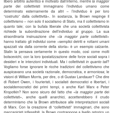
libero arbitrio autentico e motivato dall’interno, mentre
la maggior
parte
dei collettivisti immaginano l’individuo umano come
determinato esternamente da altri – l’individuo è per loro
“costruito” dalla collettività». In sostanza, la Brown respinge il
collettivismo – non solo il socialismo di Stato, ma il collettivismo in
quanto tale; con la bufala liberale che una società collettivista
richiede la subordinazione dell’individuo al gruppo. La sua
straordinaria insinuazione che «
la maggior parte
collettivisti»
hanno trattato gli individui come «semplici detriti e rottami umani
spazzati via dalla corrente della storia» è un esempio calzante.
Stalin la pensava certamente in questo modo, così come molti
bolscevichi, con la loro ipostatizzazione delle forze sociali sopra i
desideri e le intenzioni individuali. Ma i collettivisti
in quanto tali
?
Vogliamo forse ignorare le ricche tradizioni del collettivismo che
auspicavano una società razionale, democratica, e armoniosa; le
visioni di William Morris, per dire, o di Gustav Landauer? Che dire
di Robert Owen, i fourieristi, i socialisti democratici e libertari, i
socialdemocratici dei primi tempi, o anche Karl Marx e Peter
Kropotkin? Non sono sicuro del fatto che «
la maggior parte
dei
collettivisti», anche quelli anarchici, accetterebbero il crudo
determinismo che la Brown attribuisce alle interpretazioni sociali
di Marx. Con la creazione di “collettivisti” immaginari, che sono
meccanicisti inflessibili, la Brown contrappone a livello retorico un