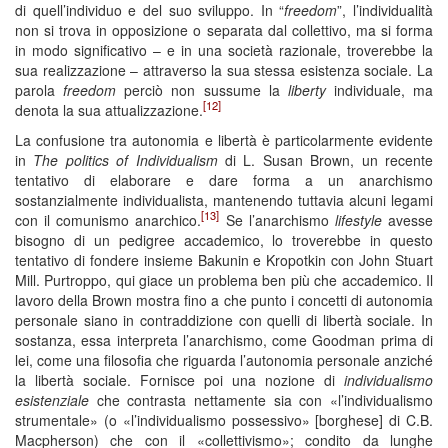
di quell’individuo e del suo sviluppo. In “
freedom
”, l’individualità
non si trova in opposizione o separata dal collettivo, ma si forma
in modo significativo – e in una società razionale, troverebbe la
sua realizzazione – attraverso la sua stessa esistenza sociale. La
parola
freedom
perciò non sussume la
liberty
individuale, ma
[12]
denota la sua attualizzazione.
La confusione tra autonomia e libertà è particolarmente evidente
in
The politics of Individualism
di L. Susan Brown, un recente
tentativo di elaborare e dare forma a un anarchismo
sostanzialmente individualista, mantenendo tuttavia alcuni legami
[13]
con il comunismo anarchico.
Se l’anarchismo
lifestyle
avesse
bisogno di un pedigree accademico, lo troverebbe in questo
tentativo di fondere insieme Bakunin e Kropotkin con John Stuart
Mill. Purtroppo, qui giace un problema ben più che accademico. Il
lavoro della Brown mostra fino a che punto i concetti di autonomia
personale siano in contraddizione con quelli di libertà sociale. In
sostanza, essa interpreta l’anarchismo, come Goodman prima di
lei, come una filosofia che riguarda l’autonomia personale anziché
la libertà sociale. Fornisce poi una nozione di
individualismo
esistenziale
che contrasta nettamente sia con «l’individualismo
strumentale» (o «l’individualismo possessivo» [borghese] di C.B.
Macpherson) che con il «collettivismo»; condito da lunghe