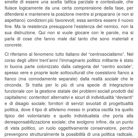
smette di essere una scelta tattica parziale e contestuale, che
fluisce logicamente da una certa comprensione della fase, per
difendersi e mantenere la posizione mentre si preparano (e non si
aspettano) condizioni più favorevoli; essa sembra essere il nuovo
fine. Ma la resistenza presuppone l’esistenza del nemico, non la
sua distruzione. Qui non si vuole giocare con le parole, ma si
parla di cose che fanno male dal tanto che sono materiali e
concrete.
Ci riferiamo al fenomeno tutto italiano del “centrosocialismo”. Nel
corso degli ultimi trent’anni l’immaginario politico militante è stato
in buona parte colonizzato dalla categoria del “centro sociale”,
spesso vere e proprie isole sottoculturali che coesistono fianco a
fianco (ma comodamente separate) dalla realtà
sociale
che le
circonda. Si tratta per lo più di una specie di integrazione
funzionale con la gestione statale dei problemi sociali prodotti dal
capitalismo: contenitori alternativi e sicuri di individualità “devianti”
e di disagio sociale; fornitori di servizi svuotati di progettualità
politica, dove il tipo di attivismo messo in pratica oscilla tra quello
tipico del volontariato e quello individualista che porta alla
deresponsabilizzazione sociale; che svolgono infine, da un punto
di vista politico, un ruolo oggettivamente conservatore, perché
prevengono strutturalmente la possibilità di una politica radicale,