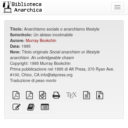
Toggl
navig
Titolo:
Anarchismo sociale o anarchismo lifestyle
Sottotitolo:
Un abisso incolmabile
Autore:
Murray Bookchin
Data:
1995
Note:
Titolo originale
Social anarchism or lifestyle
anarchism.
An unbridgeable chasm
Copyright: 1995 Murray Bookchin
Prima pubblicazione nel 1995 di AK Press, 370 Ryan Ave.
#100, Chico, CA info@akpress.org
Traduzione di
peso morto
PDF
PDF
EPUB
HTML
Sorgenti
sorgente
File
semplice
impaginato
(per
completo
XeLaTeX
in
sorgenti
su
dispositivi
(per
testo
con
Modifica
Aggiungi
Seleziona
A4
portatili)
la
semplice
allegati
questo
questo
singole
stampa)
testo
testo
parti
all'impaginatore
per
l'impaginatore