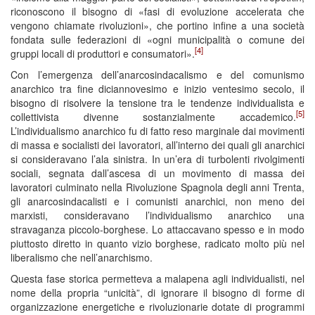
riconoscono il bisogno di «fasi di evoluzione accelerata che
vengono chiamate rivoluzioni», che portino infine a una società
fondata sulle federazioni di «ogni municipalità o comune dei
[4]
gruppi locali di produttori e consumatori».
Con l’emergenza dell’anarcosindacalismo e del comunismo
anarchico tra fine diciannovesimo e inizio ventesimo secolo, il
bisogno di risolvere la tensione tra le tendenze individualista e
[5]
collettivista divenne sostanzialmente accademico.
L’individualismo anarchico fu di fatto reso marginale dai movimenti
di massa e socialisti dei lavoratori, all’interno dei quali gli anarchici
si consideravano l’ala sinistra. In un’era di turbolenti rivolgimenti
sociali, segnata dall’ascesa di un movimento di massa dei
lavoratori culminato nella Rivoluzione Spagnola degli anni Trenta,
gli anarcosindacalisti e i comunisti anarchici, non meno dei
marxisti, consideravano l’individualismo anarchico una
stravaganza piccolo-borghese. Lo attaccavano spesso e in modo
piuttosto diretto in quanto vizio borghese, radicato molto più nel
liberalismo che nell’anarchismo.
Questa fase storica permetteva a malapena agli individualisti, nel
nome della propria “unicità”, di ignorare il bisogno di forme di
organizzazione energetiche e rivoluzionarie dotate di programmi