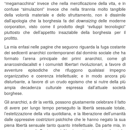
“megamacchina” invece che nella mercificazione della vita, e in
confuse “simulazioni” invece che nella tirannia molto tangibile
della volontà materiale e dello sfruttamento, non è dissimile
dall’apologia che la borghesia fa del
downsizing
delle moderne
corporation, visto come il prodotto degli “sviluppi tecnologici”
piuttosto che dell’appetito insaziabile della borghesia per il
profitto.
La mia enfasi nelle pagine che seguono riguarda la fuga costante
dei sedicenti anarchici contemporanei dal dominio sociale che ha
formato l’arena principale dei primi anarchici, come gli
anarcosindacalisti e i comunisti libertari rivoluzionari, a favore di
avventure episodiche che rifuggono qualsiasi impegno
organizzativo e coerenza intellettuale; e in modo ancora più
disturbante, a favore di un crudo egoismo che si nutre della più
ampia decadenza culturale espressa dall’attuale società
borghese.
Gli anarchici, a dir la verità, possono giustamente celebrare il fatto
di avere per lungo tempo perseguito la libertà sessuale totale,
l’estetizzazione della vita quotidiana, e la liberazione dell’umanità
dalle oppressive costrizioni psichiche che le hanno negato la sua
piena libertà sensuale tanto quanto intellettuale. Da parte mia, in