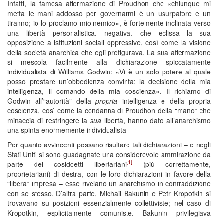
Infatti, la famosa affermazione di Proudhon che «chiunque mi
metta le mani addosso per governarmi è un usurpatore e un
tiranno; io lo proclamo mio nemico», è fortemente inclinata verso
una libertà personalistica, negativa, che eclissa la sua
opposizione a istituzioni sociali oppressive, così come la visione
della società anarchica che egli prefigurava. La sua affermazione
si mescola facilmente alla dichiarazione spiccatamente
individualista di Williams Godwin: «Vi è un solo potere al quale
posso prestare un’obbedienza convinta: la decisione della mia
intelligenza, il comando della mia coscienza». Il richiamo di
Godwin all’“autorità” della
propria
intelligenza e della propria
coscienza, così come la condanna di Proudhon della “mano” che
minaccia di restringere la
sua
libertà, hanno dato all’anarchismo
una spinta enormemente individualista.
Per quanto avvincenti possano risultare tali dichiarazioni – e negli
Stati Uniti si sono guadagnate una considerevole ammirazione da
[1]
parte dei cosiddetti libertariani
(più correttamente,
proprietariani) di destra, con le loro dichiarazioni in favore della
“libera” impresa – esse rivelano un anarchismo in contraddizione
con se stesso. D’altra parte, Michail Bakunin e Petr Kropotkin si
trovavano su posizioni essenzialmente collettiviste; nel caso di
Kropotkin, esplicitamente comuniste. Bakunin privilegiava