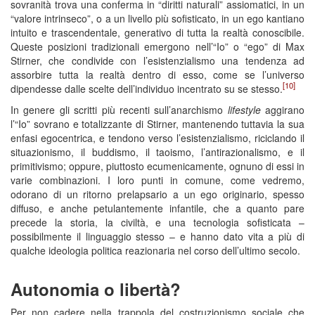
sovranità trova una conferma in “diritti naturali” assiomatici, in un
“valore intrinseco”, o a un livello più sofisticato, in un ego kantiano
intuito e trascendentale, generativo di tutta la realtà conoscibile.
Queste posizioni tradizionali emergono nell’“Io” o “ego” di Max
Stirner, che condivide con l’esistenzialismo una tendenza ad
assorbire tutta la realtà dentro di esso, come se l’universo
[10]
dipendesse dalle scelte dell’individuo incentrato su se stesso.
In genere gli scritti più recenti sull’anarchismo
lifestyle
aggirano
l’“Io” sovrano e totalizzante di Stirner, mantenendo tuttavia la sua
enfasi egocentrica, e tendono verso l’esistenzialismo, riciclando il
situazionismo, il buddismo, il taoismo, l’antirazionalismo, e il
primitivismo; oppure, piuttosto ecumenicamente, ognuno di essi in
varie combinazioni. I loro punti in comune, come vedremo,
odorano di un ritorno prelapsario a un ego originario, spesso
diffuso, e anche petulantemente infantile, che a quanto pare
precede la storia, la civiltà, e una tecnologia sofisticata –
possibilmente il linguaggio stesso – e hanno dato vita a più di
qualche ideologia politica reazionaria nel corso dell’ultimo secolo.
Autonomia o libertà?
Per non cadere nella trappola del costruzionismo sociale che