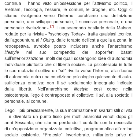
continua – hanno visto un’ossessione per l’attivismo politico, il
Vietnam, l’ecologia, l’essere, le comuni, le droghe, etc. Oggi ci
stiamo rivolgendo verso l’interno: cerchiamo una definizione
personale, uno sviluppo personale, il successo personale, e una
[7]
personale rivelazione».
Il nauseabondo bestiario della Matson,
redatto per la rivista «Psychology Today», tratta qualsiasi tecnica,
dall’agopuntura al
I Ching
, dalle terapie dell’est a quella a zona. In
retrospettiva, avrebbe potuto includere anche l’anarchismo
lifestyle
nel suo compendio dei soporiferi basati
sull’interiorizzazione, molti dei quali sostengono idee di autonomia
individuale piuttosto che di libertà sociale. La psicoterapia in tutte
le sue mutazioni coltiva un “sé” rivolto verso l’interno, alla ricerca
di autonomia entro una condizione psicologica quiescente di auto-
sufficienza emotiva; non il
sé
socialmente impegnato indicato
dalla libertà. Nell’anarchismo
lifestyle
così come nella
psicoterapia, l’ego è contrapposto al collettivo; il
sé
, alla società; il
personale, al comune.
L’ego – più precisamente, la sua incarnazione in svariati stili di vita
– è diventato un punto fisso per molti anarchici venuti dopo gli
anni Sessanta, che stanno perdendo il contatto con la necessità
di un’opposizione organizzata, collettiva, programmatica all’ordine
sociale esistente. “Proteste” invertebrate, millanterie prive di