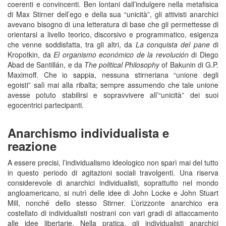
coerenti e convincenti. Ben lontani dall’indulgere nella metafisica
di Max Stirner dell’ego e della sua “unicità”, gli attivisti anarchici
avevano bisogno di una letteratura di base che gli permettesse di
orientarsi a livello teorico, discorsivo e programmatico, esigenza
che venne soddisfatta, tra gli altri, da
La conquista del pane
di
Kropotkin, da
El organismo económico de la revolución
di Diego
Abad de Santillán, e da
The political Philosophy
of Bakunin di G.P.
Maximoff. Che io sappia, nessuna stirneriana “unione degli
egoisti” salì mai alla ribalta; sempre assumendo che tale unione
avesse potuto stabilirsi e sopravvivere all’“unicità” dei suoi
egocentrici partecipanti.
Anarchismo individualista e
reazione
A essere precisi, l’individualismo ideologico non sparì mai del tutto
in questo periodo di agitazioni sociali travolgenti. Una riserva
considerevole di anarchici individualisti, soprattutto nel mondo
angloamericano, si nutrì delle idee di John Locke e John Stuart
Mill, nonché dello stesso Stirner. L’orizzonte anarchico era
costellato di individualisti nostrani con vari gradi di attaccamento
alle idee libertarie. Nella pratica, gli individualisti anarchici