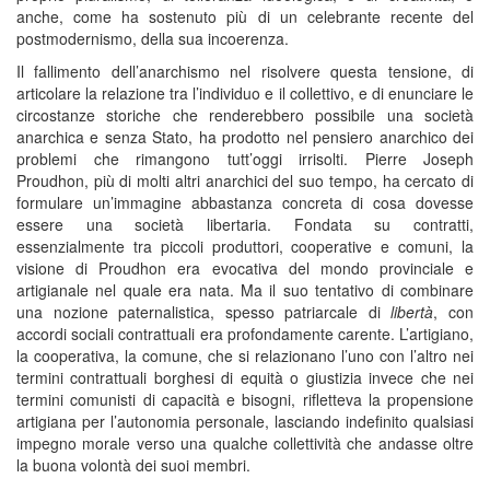
anche, come ha sostenuto più di un celebrante recente del
postmodernismo, della sua incoerenza.
Il fallimento dell’anarchismo nel risolvere questa tensione, di
articolare la relazione tra l’individuo e il collettivo, e di enunciare le
circostanze storiche che renderebbero possibile una società
anarchica e senza Stato, ha prodotto nel pensiero anarchico dei
problemi che rimangono tutt’oggi irrisolti. Pierre Joseph
Proudhon, più di molti altri anarchici del suo tempo, ha cercato di
formulare un’immagine abbastanza concreta di cosa dovesse
essere una società libertaria. Fondata su contratti,
essenzialmente tra piccoli produttori, cooperative e comuni, la
visione di Proudhon era evocativa del mondo provinciale e
artigianale nel quale era nata. Ma il suo tentativo di combinare
una nozione paternalistica, spesso patriarcale di
libertà
, con
accordi sociali contrattuali era profondamente carente. L’artigiano,
la cooperativa, la comune, che si relazionano l’uno con l’altro nei
termini contrattuali borghesi di equità o giustizia invece che nei
termini comunisti di capacità e bisogni, rifletteva la propensione
artigiana per l’autonomia personale, lasciando indefinito qualsiasi
impegno morale verso una qualche collettività che andasse oltre
la buona volontà dei suoi membri.