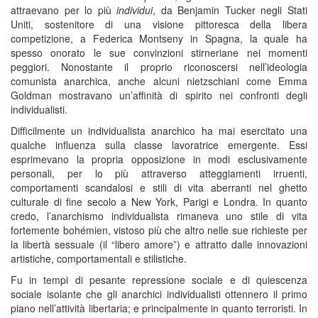
attraevano per lo più
individui
, da Benjamin Tucker negli Stati
Uniti, sostenitore di una visione pittoresca della libera
competizione, a Federica Montseny in Spagna, la quale ha
spesso onorato le sue convinzioni stirneriane nei momenti
peggiori. Nonostante il proprio riconoscersi nell’ideologia
comunista anarchica, anche alcuni nietzschiani come Emma
Goldman mostravano un’affinità di spirito nei confronti degli
individualisti.
Difficilmente un individualista anarchico ha mai esercitato una
qualche influenza sulla classe lavoratrice emergente. Essi
esprimevano la propria opposizione in modi esclusivamente
personali, per lo più attraverso atteggiamenti irruenti,
comportamenti scandalosi e stili di vita aberranti nel ghetto
culturale di fine secolo a New York, Parigi e Londra. In quanto
credo, l’anarchismo individualista rimaneva uno stile di vita
fortemente bohémien, vistoso più che altro nelle sue richieste per
la libertà sessuale (il “libero amore”) e attratto dalle innovazioni
artistiche, comportamentali e stilistiche.
Fu in tempi di pesante repressione sociale e di quiescenza
sociale isolante che gli anarchici individualisti ottennero il primo
piano nell’attività libertaria; e principalmente in quanto terroristi. In