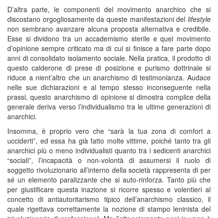
D’altra parte, le componenti del movimento anarchico che si
discostano orgogliosamente da queste manifestazioni del
lifestyle
non sembrano avanzare alcuna proposta alternativa e credibile.
Esse si dividono tra un accademismo sterile e quel movimento
d’opinione sempre criticato ma di cui si finisce a fare parte dopo
anni di consolidato isolamento sociale. Nella pratica, il prodotto di
questo calderone di prese di posizione e purismo dottrinale si
riduce a nient’altro che un anarchismo di testimonianza. Audace
nelle sue dichiarazioni e al tempo stesso inconseguente nella
prassi, questo anarchismo di opinione si dimostra complice della
generale deriva verso l’individualismo tra le ultime generazioni di
anarchici.
Insomma, è proprio vero che “sarà la tua zona di comfort a
ucciderti”, ed essa ha già fatto molte vittime, poiché tanto tra gli
anarchici più o meno individualisti quanto tra i sedicenti anarchici
“sociali”, l’incapacità o non-volontà di assumersi il ruolo di
soggetto rivoluzionario all’interno della società rappresenta di per
sé un elemento paralizzante che si auto-rinforza. Tanto più che
per giustificare questa inazione si ricorre spesso e volentieri al
concetto di antiautoritarismo tipico dell’anarchismo classico, il
quale rigettava correttamente la nozione di stampo leninista del