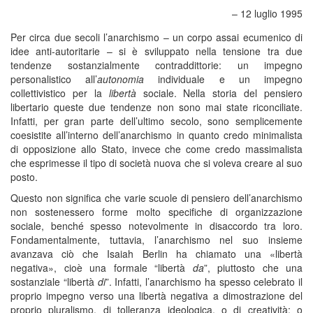
– 12 luglio 1995
Per circa due secoli l’anarchismo – un corpo assai ecumenico di
idee anti-autoritarie – si è sviluppato nella tensione tra due
tendenze sostanzialmente contraddittorie: un impegno
personalistico all’
autonomia
individuale e un impegno
collettivistico per la
libertà
sociale. Nella storia del pensiero
libertario queste due tendenze non sono mai state riconciliate.
Infatti, per gran parte dell’ultimo secolo, sono semplicemente
coesistite all’interno dell’anarchismo in quanto credo minimalista
di opposizione allo Stato, invece che come credo massimalista
che esprimesse il tipo di società nuova che si voleva creare al suo
posto.
Questo non significa che varie scuole di pensiero dell’anarchismo
non sostenessero forme molto specifiche di organizzazione
sociale, benché spesso notevolmente in disaccordo tra loro.
Fondamentalmente, tuttavia, l’anarchismo nel suo insieme
avanzava ciò che Isaiah Berlin ha chiamato una «libertà
negativa», cioè una formale “libertà
da
”, piuttosto che una
sostanziale “libertà
di
”. Infatti, l’anarchismo ha spesso celebrato il
proprio impegno verso una libertà negativa a dimostrazione del
proprio pluralismo, di tolleranza ideologica, o di creatività; o