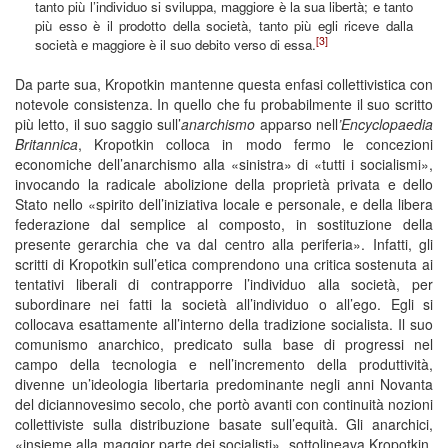
tanto più l’individuo si sviluppa, maggiore è la sua libertà; e tanto
più esso è il prodotto della società, tanto più egli riceve dalla
[3]
società e maggiore è il suo debito verso di essa.
Da parte sua, Kropotkin mantenne questa enfasi collettivistica con
notevole consistenza. In quello che fu probabilmente il suo scritto
più letto, il suo saggio sull’
anarchismo
apparso nell
’Encyclopaedia
Britannica
, Kropotkin colloca in modo fermo le concezioni
economiche dell’anarchismo alla «sinistra» di «tutti i socialismi»,
invocando la radicale abolizione della proprietà privata e dello
Stato nello «spirito dell’iniziativa locale e personale, e della libera
federazione dal semplice al composto, in sostituzione della
presente gerarchia che va dal centro alla periferia». Infatti, gli
scritti di Kropotkin sull’etica comprendono una critica sostenuta ai
tentativi liberali di contrapporre l’individuo alla società, per
subordinare nei fatti la società all’individuo o all’ego. Egli si
collocava esattamente all’interno della tradizione socialista. Il suo
comunismo anarchico, predicato sulla base di progressi nel
campo della tecnologia e nell’incremento della produttività,
divenne un’ideologia libertaria predominante negli anni Novanta
del diciannovesimo secolo, che portò avanti con continuità nozioni
collettiviste sulla distribuzione basate sull’equità. Gli anarchici,
«insieme alla maggior parte dei socialisti», sottolineava Kropotkin,