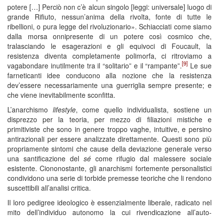
potere […] Perciò non c’è alcun singolo [leggi: universale] luogo di
grande Rifiuto, nessun’anima della rivolta, fonte di tutte le
ribellioni, o pura legge del rivoluzionario». Schiacciati come siamo
dalla morsa onnipresente di un potere così cosmico che,
tralasciando le esagerazioni e gli equivoci di Foucault, la
resistenza diventa completamente polimorfa, ci ritroviamo a
[9]
vagabondare inutilmente tra il “solitario” e il “rampante”.
Le sue
farneticanti idee conducono alla nozione che la resistenza
dev’essere necessariamente una guerriglia sempre presente; e
che viene inevitabilmente sconfitta.
L’anarchismo
lifestyle
, come quello individualista, sostiene un
disprezzo per la teoria, per mezzo di filiazioni mistiche e
primitiviste che sono in genere troppo vaghe, intuitive, e persino
antirazionali per essere analizzate direttamente. Questi sono più
propriamente sintomi che cause della deviazione generale verso
una santificazione del
sé
come rifugio dal malessere sociale
esistente. Ciononostante, gli anarchismi fortemente personalistici
condividono una serie di torbide premesse teoriche che li rendono
suscettibili all’analisi critica.
Il loro pedigree ideologico è essenzialmente liberale, radicato nel
mito dell’individuo autonomo la cui rivendicazione all’auto-