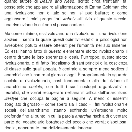
quanto autore di
Desire and Need
, scritto circa trent’anni fa,
posso solo che applaudire all’affermazione di Emma Goldman che
una rivoluzione non è tale se non si può ballare; e come
aggiunsero i miei progenitori
wobbly
all’inizio di questo secolo,
una rivoluzione in cui non si possa cantare.
Ma come minimo, essi volevano una rivoluzione – una rivoluzione
sociale
– senza la quale questi obiettivi estetici e psicologici non
avrebbero potuto essere ottenuti per l’umanità nel suo insieme.
Ed essi hanno fatto di
questo
elementare sforzo rivoluzionario il
centro di tutte le loro speranze e ideali. Purtroppo, questo sforzo
rivoluzionario, e di fatto l’idealismo di sani principi e la coscienza
di classe sulle quali poggia, è centrale a sempre meno sedicenti
anarchici che incontro al giorno d’oggi. È propriamente lo sguardo
sociale e rivoluzionario, così fondamentale alla definizione di
anarchismo
sociale
, con tutti i suoi sostegni organizzativi e
teoretici, che vorrei recuperare nell’analisi critica dell’anarchismo
lifestyle
che occupa le pagine a seguire. A meno di essermi
sbagliato di grosso – come spero sia il caso – i fini rivoluzionari e
sociali dell’anarchismo stanno soffrendo un’erosione molto
profonda fino al punto in cui la parola
anarchia
rischia di diventare
parte del vocabolario borghese del secolo che verrà; dispettosa,
ribelle, noncurante, ma deliziosamente innocua.