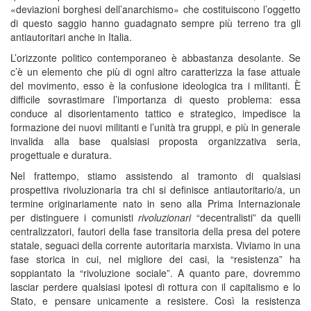
«deviazioni borghesi dell’anarchismo» che costituiscono l’oggetto
di questo saggio hanno guadagnato sempre più terreno tra gli
antiautoritari anche in Italia.
L’orizzonte politico contemporaneo è abbastanza desolante. Se
c’è un elemento che più di ogni altro caratterizza la fase attuale
del movimento, esso è la confusione ideologica tra i militanti. È
difficile sovrastimare l’importanza di questo problema: essa
conduce al disorientamento tattico e strategico, impedisce la
formazione dei nuovi militanti e l’unità tra gruppi, e più in generale
invalida alla base qualsiasi proposta organizzativa seria,
progettuale e duratura.
Nel frattempo, stiamo assistendo al tramonto di qualsiasi
prospettiva rivoluzionaria tra chi si definisce antiautoritario/a, un
termine originariamente nato in seno alla Prima Internazionale
per distinguere i comunisti
rivoluzionari
“decentralisti” da quelli
centralizzatori, fautori della fase transitoria della presa del potere
statale, seguaci della corrente autoritaria marxista. Viviamo in una
fase storica in cui, nel migliore dei casi, la “resistenza” ha
soppiantato la “rivoluzione sociale”. A quanto pare, dovremmo
lasciar perdere qualsiasi ipotesi di rottura con il capitalismo e lo
Stato, e pensare unicamente a resistere. Così la resistenza