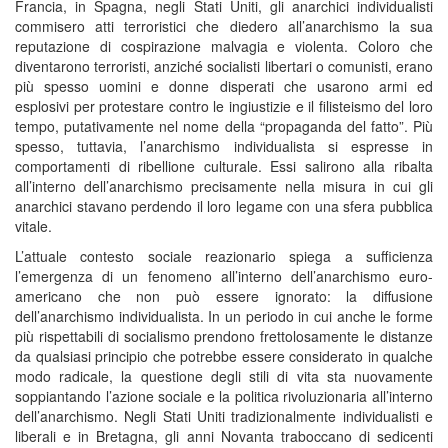
Francia, in Spagna, negli Stati Uniti, gli anarchici individualisti
commisero atti terroristici che diedero all’anarchismo la sua
reputazione di cospirazione malvagia e violenta. Coloro che
diventarono terroristi, anziché socialisti libertari o comunisti, erano
più spesso uomini e donne disperati che usarono armi ed
esplosivi per protestare contro le ingiustizie e il filisteismo del loro
tempo, putativamente nel nome della “propaganda del fatto”. Più
spesso, tuttavia, l’anarchismo individualista si espresse in
comportamenti di ribellione culturale. Essi salirono alla ribalta
all’interno dell’anarchismo precisamente nella misura in cui gli
anarchici stavano perdendo il loro legame con una sfera pubblica
vitale.
L’attuale contesto sociale reazionario spiega a sufficienza
l’emergenza di un fenomeno all’interno dell’anarchismo euro-
americano che non può essere ignorato: la diffusione
dell’anarchismo individualista. In un periodo in cui anche le forme
più rispettabili di socialismo prendono frettolosamente le distanze
da qualsiasi principio che potrebbe essere considerato in qualche
modo radicale, la questione degli stili di vita sta nuovamente
soppiantando l’azione sociale e la politica rivoluzionaria all’interno
dell’anarchismo. Negli Stati Uniti tradizionalmente individualisti e
liberali e in Bretagna, gli anni Novanta traboccano di sedicenti