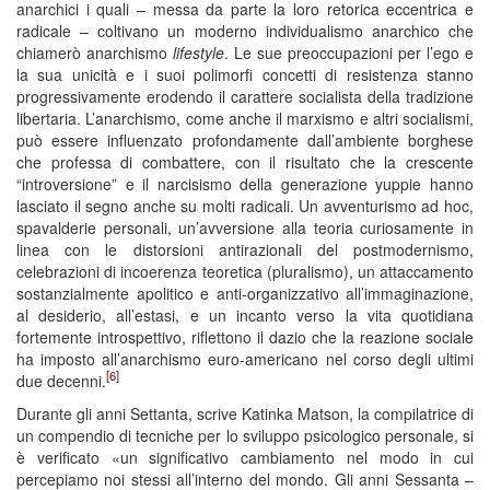
anarchici i quali – messa da parte la loro retorica eccentrica e
radicale – coltivano un moderno individualismo anarchico che
chiamerò anarchismo
lifestyle
. Le sue preoccupazioni per l’ego e
la sua unicità e i suoi polimorfi concetti di resistenza stanno
progressivamente erodendo il carattere socialista della tradizione
libertaria. L’anarchismo, come anche il marxismo e altri socialismi,
può essere influenzato profondamente dall’ambiente borghese
che professa di combattere, con il risultato che la crescente
“introversione” e il narcisismo della generazione yuppie hanno
lasciato il segno anche su molti radicali. Un avventurismo ad hoc,
spavalderie personali, un’avversione alla teoria curiosamente in
linea con le distorsioni antirazionali del postmodernismo,
celebrazioni di incoerenza teoretica (pluralismo), un attaccamento
sostanzialmente apolitico e anti-organizzativo all’immaginazione,
al desiderio, all’estasi, e un incanto verso la vita quotidiana
fortemente introspettivo, riflettono il dazio che la reazione sociale
ha imposto all’anarchismo euro-americano nel corso degli ultimi
[6]
due decenni.
Durante gli anni Settanta, scrive Katinka Matson, la compilatrice di
un compendio di tecniche per lo sviluppo psicologico personale, si
è verificato «un significativo cambiamento nel modo in cui
percepiamo noi stessi all’interno del mondo. Gli anni Sessanta –