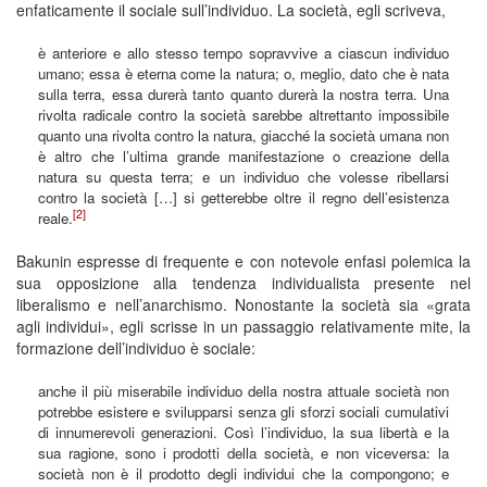
enfaticamente il sociale sull’individuo. La società, egli scriveva,
è anteriore e allo stesso tempo sopravvive a ciascun individuo
umano; essa è eterna come la natura; o, meglio, dato che è nata
sulla terra, essa durerà tanto quanto durerà la nostra terra. Una
rivolta radicale contro la società sarebbe altrettanto impossibile
quanto una rivolta contro la natura, giacché la società umana non
è altro che l’ultima grande manifestazione o creazione della
natura su questa terra; e un individuo che volesse ribellarsi
contro la società […] si getterebbe oltre il regno dell’esistenza
[2]
reale.
Bakunin espresse di frequente e con notevole enfasi polemica la
sua opposizione alla tendenza individualista presente nel
liberalismo e nell’anarchismo. Nonostante la società sia «grata
agli individui», egli scrisse in un passaggio relativamente mite, la
formazione dell’individuo è sociale:
anche il più miserabile individuo della nostra attuale società non
potrebbe esistere e svilupparsi senza gli sforzi sociali cumulativi
di innumerevoli generazioni. Così l’individuo, la sua libertà e la
sua ragione, sono i prodotti della società, e non viceversa: la
società non è il prodotto degli individui che la compongono; e