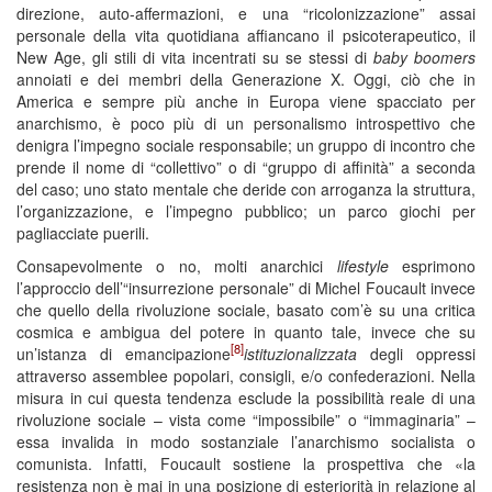
direzione, auto-affermazioni, e una “ricolonizzazione” assai
personale della vita quotidiana affiancano il psicoterapeutico, il
New Age, gli stili di vita incentrati su se stessi di
baby boomers
annoiati e dei membri della Generazione X. Oggi, ciò che in
America e sempre più anche in Europa viene spacciato per
anarchismo, è poco più di un personalismo introspettivo che
denigra l’impegno sociale responsabile; un gruppo di incontro che
prende il nome di “collettivo” o di “gruppo di affinità” a seconda
del caso; uno stato mentale che deride con arroganza la struttura,
l’organizzazione, e l’impegno pubblico; un parco giochi per
pagliacciate puerili.
Consapevolmente o no, molti anarchici
lifestyle
esprimono
l’approccio dell’“insurrezione personale” di Michel Foucault invece
che quello della rivoluzione sociale, basato com’è su una critica
cosmica e ambigua del potere in quanto tale, invece che su
[8]
un’istanza di emancipazione
istituzionalizzata
degli oppressi
attraverso assemblee popolari, consigli, e/o confederazioni. Nella
misura in cui questa tendenza esclude la possibilità reale di una
rivoluzione sociale – vista come “impossibile” o “immaginaria” –
essa invalida in modo sostanziale l’anarchismo socialista o
comunista. Infatti, Foucault sostiene la prospettiva che «la
resistenza non è mai in una posizione di esteriorità in relazione al