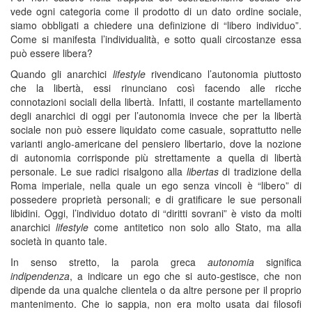
vede ogni categoria come il prodotto di un dato ordine sociale,
siamo obbligati a chiedere una definizione di “libero individuo”.
Come si manifesta l’individualità, e sotto quali circostanze essa
può essere libera?
Quando gli anarchici
lifestyle
rivendicano l’autonomia piuttosto
che la libertà, essi rinunciano così facendo alle ricche
connotazioni sociali della libertà. Infatti, il costante martellamento
degli anarchici di oggi per l’autonomia invece che per la libertà
sociale non può essere liquidato come casuale, soprattutto nelle
varianti anglo-americane del pensiero libertario, dove la nozione
di autonomia corrisponde più strettamente a quella di libertà
personale. Le sue radici risalgono alla
libertas
di tradizione della
Roma imperiale, nella quale un ego senza vincoli è “libero” di
possedere proprietà personali; e di gratificare le sue personali
libidini. Oggi, l’individuo dotato di “diritti sovrani” è visto da molti
anarchici
lifestyle
come antitetico non solo allo Stato, ma alla
società in quanto tale.
In senso stretto, la parola greca
autonomia
significa
indipendenza
, a indicare un ego che si auto-gestisce, che non
dipende da una qualche clientela o da altre persone per il proprio
mantenimento. Che io sappia, non era molto usata dai filosofi