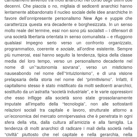
decenni. Che piaccia o no, migliaia di sedicenti anarchici hanno
lentamente abbandonato il nucleo sociale delle idee anarchiche in
favore dell’onnipresente personalismo New Age e yuppie che
caratterizza questa era decadente e borghesizzata. In un senso
molto reale del termine, essi non sono più socialisti – i difensori di
una società libertaria orientata in senso comunalista – e rifuggono
qualsiasi impegno serio verso un confronto organizzato,
programmatico, coerente e
sociale
, all’ordine esistente. Sempre
più numerosi, essi hanno seguito la tendenza, tipica della classe
media del loro tempo, verso un personalismo decadente nel
nome di un’“autonomia sovrana”, verso un misticismo
nauseabondo nel nome dell’“intuizionismo”, e di una visione
prelapsaria della storia nel nome del “primitivismo”. Infatti, il
capitalismo stesso è stato mistificato da molti sedicenti anarchici,
sostituito da un’astratta “società industriale”, e le varie oppressioni
che esso infligge alla società sono state grossolanamente
imputate all’impatto della “tecnologia”, non alle sottostanti
relazioni sociali tra capitale e lavoro, strutturate attorno a
un’economica del mercato omnipervasiva che è penetrata in ogni
sfera della vita, dalla cultura all’amicizia e alla famiglia. La
tendenza di molti anarchici di radicare i mali della società nella
“civiltà” piuttosto che nel capitale e nella gerarchia, nella