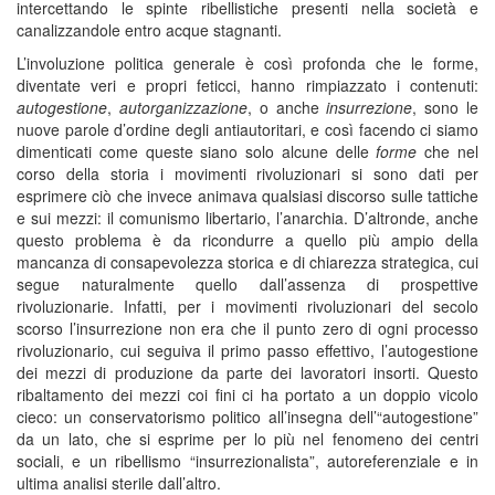
intercettando le spinte ribellistiche presenti nella società e
canalizzandole entro acque stagnanti.
L’involuzione politica generale è così profonda che le forme,
diventate veri e propri feticci, hanno rimpiazzato i contenuti:
autogestione
,
autorganizzazione
, o anche
insurrezione
, sono le
nuove parole d’ordine degli antiautoritari, e così facendo ci siamo
dimenticati come queste siano solo alcune delle
forme
che nel
corso della storia i movimenti rivoluzionari si sono dati per
esprimere ciò che invece animava qualsiasi discorso sulle tattiche
e sui mezzi: il comunismo libertario, l’anarchia. D’altronde, anche
questo problema è da ricondurre a quello più ampio della
mancanza di consapevolezza storica e di chiarezza strategica, cui
segue naturalmente quello dall’assenza di prospettive
rivoluzionarie. Infatti, per i movimenti rivoluzionari del secolo
scorso l’insurrezione non era che il punto zero di ogni processo
rivoluzionario, cui seguiva il primo passo effettivo, l’autogestione
dei mezzi di produzione da parte dei lavoratori insorti. Questo
ribaltamento dei mezzi coi fini ci ha portato a un doppio vicolo
cieco: un conservatorismo politico all’insegna dell’“autogestione”
da un lato, che si esprime per lo più nel fenomeno dei centri
sociali, e un ribellismo “insurrezionalista”, autoreferenziale e in
ultima analisi sterile dall’altro.