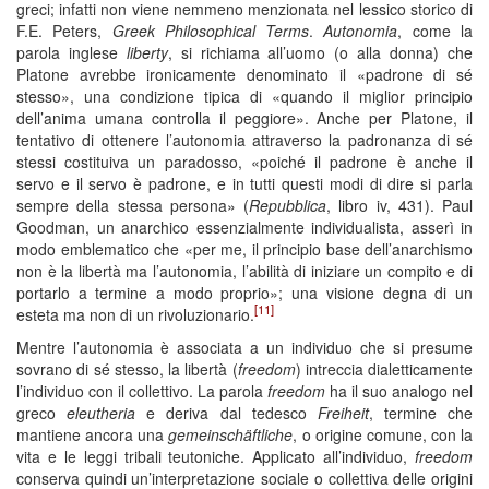
greci; infatti non viene nemmeno menzionata nel lessico storico di
F.E. Peters,
Greek Philosophical Terms
.
Autonomia
, come la
parola inglese
liberty
, si richiama all’uomo (o alla donna) che
Platone avrebbe ironicamente denominato il «padrone di sé
stesso», una condizione tipica di «quando il miglior principio
dell’anima umana controlla il peggiore». Anche per Platone, il
tentativo di ottenere l’autonomia attraverso la padronanza di sé
stessi costituiva un paradosso, «poiché il padrone è anche il
servo e il servo è padrone, e in tutti questi modi di dire si parla
sempre della stessa persona» (
Repubblica
, libro iv, 431). Paul
Goodman, un anarchico essenzialmente individualista, asserì in
modo emblematico che «per me, il principio base dell’anarchismo
non è la libertà ma l’autonomia, l’abilità di iniziare un compito e di
portarlo a termine a modo proprio»; una visione degna di un
[11]
esteta ma non di un rivoluzionario.
Mentre l’autonomia è associata a un individuo che si presume
sovrano di sé stesso, la libertà (
freedom
) intreccia dialetticamente
l’individuo con il collettivo. La parola
freedom
ha il suo analogo nel
greco
eleutheria
e deriva dal tedesco
Freiheit
, termine che
mantiene ancora una
gemeinschäftliche
, o origine comune, con la
vita e le leggi tribali teutoniche. Applicato all’individuo,
freedom
conserva quindi un’interpretazione sociale o collettiva delle origini