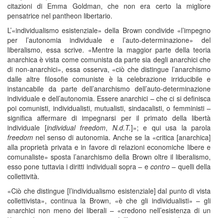
citazioni di Emma Goldman, che non era certo la migliore
pensatrice nel pantheon libertario.
L’«individualismo esistenziale» della Brown condivide «l’impegno
per l’autonomia individuale e l’auto-determinazione» del
liberalismo, essa scrive. «Mentre la maggior parte della teoria
anarchica è vista come comunista da parte sia degli anarchici che
di non-anarchici», essa osserva, «ciò che distingue l’anarchismo
dalle altre filosofie comuniste è la celebrazione irriducibile e
instancabile da parte dell’anarchismo dell’auto-determinazione
individuale e dell’autonomia. Essere anarchici – che ci si definisca
poi comunisti, individualisti, mutualisti, sindacalisti, o femministi –
significa affermare di impegnarsi per il primato della libertà
individuale [
individual freedom
,
N.d.T.
]»; e qui usa la parola
freedom
nel senso di autonomia. Anche se la «critica [anarchica]
alla proprietà privata e in favore di relazioni economiche libere e
comunaliste» sposta l’anarchismo della Brown oltre il liberalismo,
esso pone tuttavia i diritti individuali sopra – e
contro
– quelli della
collettività.
«Ciò che distingue [l’individualismo esistenziale] dal punto di vista
collettivista», continua la Brown, «è che gli individualisti» – gli
anarchici non meno dei liberali – «credono nell’esistenza di un