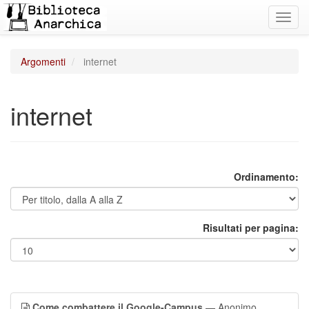
Toggl
navig
Argomenti
internet
internet
Ordinamento:
Risultati per pagina:
Come combattere il Google-Campus
— Anonimo