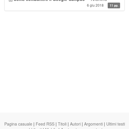
6 giu 2018
11 pp.
Pagina casuale
|
Feed RSS
|
Titoli
|
Autori
|
Argomenti
|
Ultimi testi