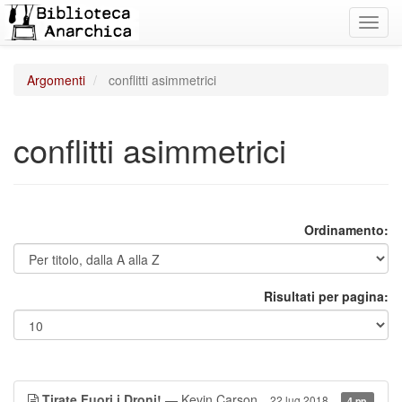
Toggl
navig
Argomenti
conflitti asimmetrici
conflitti asimmetrici
Ordinamento:
Risultati per pagina:
Tirate Fuori i Droni!
— Kevin Carson
22 lug 2018
4 pp.