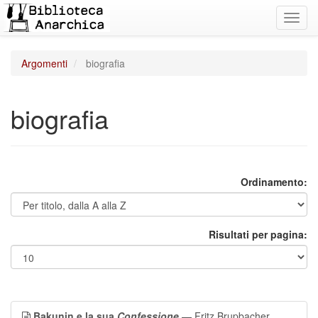
Toggl
navig
Argomenti
biografia
biografia
Ordinamento:
Risultati per pagina:
Bakunin e la sua
Confessione
— Fritz Brupbacher