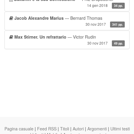
14 gen 2018
34 pp.
Jacob Alexandre Marius
— Bernard Thomas
30 nov 2017
341 pp.
Max Stirner. Un refrattario
— Victor Rudin
30 nov 2017
49 pp.
Pagina casuale
|
Feed RSS
|
Titoli
|
Autori
|
Argomenti
|
Ultimi testi