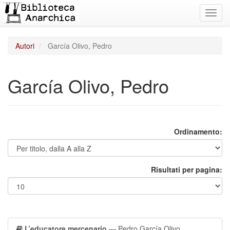
Toggl
navig
Autori
García Olivo, Pedro
García Olivo, Pedro
Ordinamento:
Risultati per pagina:
L’educatore mercenario
— Pedro García Olivo