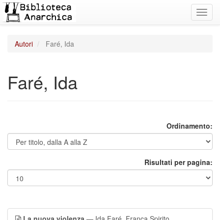
Toggl
navig
Autori
Faré, Ida
Faré, Ida
Ordinamento:
Risultati per pagina:
La nuova violenza
— Ida Faré, Franca Spirito